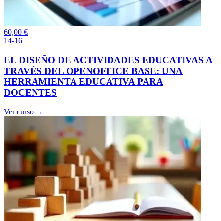
60,00
€
14-16
EL DISEÑO DE ACTIVIDADES EDUCATIVAS A
TRAVÉS DEL OPENOFFICE BASE: UNA
HERRAMIENTA EDUCATIVA PARA
DOCENTES
Ver curso →