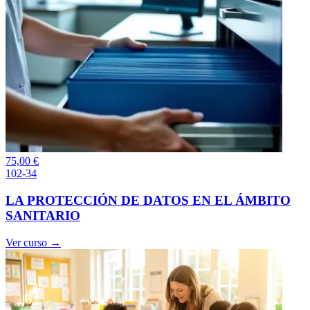
75,00
€
102-34
LA PROTECCIÓN DE DATOS EN EL ÁMBITO
SANITARIO
Ver curso →