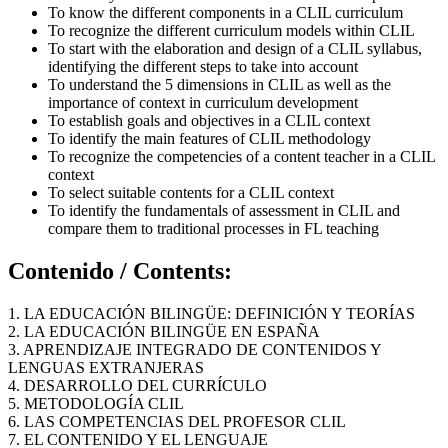
To know the different components in a CLIL curriculum
To recognize the different curriculum models within CLIL
To start with the elaboration and design of a CLIL syllabus,
identifying the different steps to take into account
To understand the 5 dimensions in CLIL as well as the
importance of context in curriculum development
To establish goals and objectives in a CLIL context
To identify the main features of CLIL methodology
To recognize the competencies of a content teacher in a CLIL
context
To select suitable contents for a CLIL context
To identify the fundamentals of assessment in CLIL and
compare them to traditional processes in FL teaching
Contenido / Contents
:
1. LA EDUCACIÓN BILINGÜE: DEFINICIÓN Y TEORÍAS
2. LA EDUCACIÓN BILINGÜE EN ESPAÑA
3. APRENDIZAJE INTEGRADO DE CONTENIDOS Y
LENGUAS EXTRANJERAS
4. DESARROLLO DEL CURRÍCULO
5. METODOLOGÍA CLIL
6. LAS COMPETENCIAS DEL PROFESOR CLIL
7. EL CONTENIDO Y EL LENGUAJE