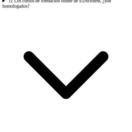
11
Los cursos de formación online de EDxcellent, ¿son
homologados?