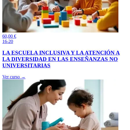
60,00
€
16-20
LA ESCUELA INCLUSIVA Y LA ATENCIÓN A
LA DIVERSIDAD EN LAS ENSEÑANZAS NO
UNIVERSITARIAS
Ver curso →