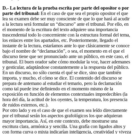
D.- La lectura de la prueba escrita por parte del opositor o por
parte del tribunal:
En el caso de que sea el propio opositor el que
lea su examen debe ser muy consciente de que lo que hará al acudir
a la lectura será formular un “discurso” ante el tribunal. Por ello, en
el momento de la escritura del texto adquiere una importancia
trascendental todo lo concerniente con la estructura formal del tema,
los enlaces entre los apartados, etc. Posteriormente, llegado el
instante de la lectura, estaríamos ante lo que clásicamente se conoce
bajo el nombre de “declamación”, o sea, el momento en el que el
discurso tiene que ser pronunciado ante un público, en este caso, el
tribunal. El buen orador sabe cómo modular la voz, hacer ademanes
y gesticular, adaptándose constantemente a la respuesta del público.
En un discurso, no sólo cuenta el qué se dice, sino que también
importa, y mucho, el cómo se dice. El contenido del discurso se
prepara de antemano al estudiar el temario, pero la declamación
como tal puede irse definiendo en el momento mismo de la
exposición en función de elementos contextuales impredecibles (la
hora del día, la actitud de los oyentes, la temperatura, los presencia
de ruidos externos, etc.).
Por otro lado y en el caso de que el examen sea leído directamente
por el tribunal serán los aspectos grafológicos los que adquieran
mayor importancia. Así, en este contexto, debe mostrarse una
escritura clara, armónica y sencilla. Una grafía con ligados altos y
con forma curva o mixta indicarían inteligencia, creatividad y viveza