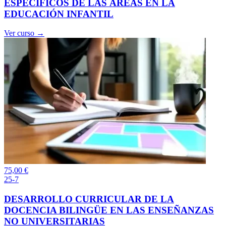
ESPECÍFICOS DE LAS ÁREAS EN LA
EDUCACIÓN INFANTIL
Ver curso →
75,00
€
25-7
DESARROLLO CURRICULAR DE LA
DOCENCIA BILINGÜE EN LAS ENSEÑANZAS
NO UNIVERSITARIAS