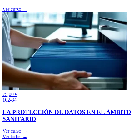
Ver curso →
75,00
€
102-34
LA PROTECCIÓN DE DATOS EN EL ÁMBITO
SANITARIO
Ver curso →
Ver todos →