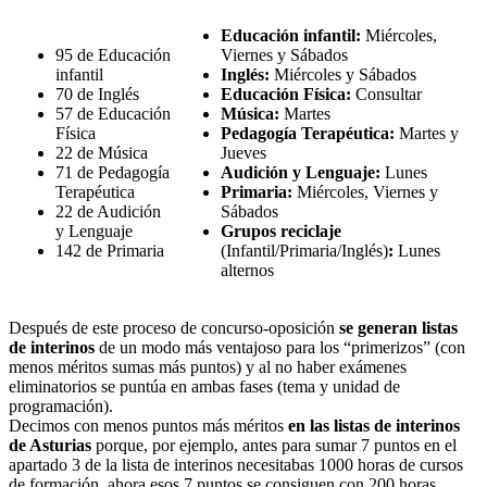
Educación infantil:
Miércoles,
95 de Educación
Viernes y Sábados
infantil
Inglés:
Miércoles y Sábados
70 de Inglés
Educación Física:
Consultar
57 de Educación
Música:
Martes
Física
Pedagogía Terapéutica:
Martes y
22 de Música
Jueves
71 de Pedagogía
Audición y Lenguaje:
Lunes
Terapéutica
Primaria:
Miércoles, Viernes y
22 de Audición
Sábados
y Lenguaje
Grupos reciclaje
142 de Primaria
(Infantil/Primaria/Inglés)
:
Lunes
alternos
Después de este proceso de concurso-oposición
se generan
listas
de interinos
de un modo más ventajoso para los “primerizos” (con
menos méritos sumas más puntos) y al no haber exámenes
eliminatorios se puntúa en ambas fases (tema y unidad de
programación).
Decimos con menos puntos más méritos
en
las listas de interinos
de Asturias
porque, por ejemplo, antes para sumar 7 puntos en el
apartado 3 de la lista de interinos necesitabas 1000 horas de cursos
de formación, ahora esos 7 puntos se consiguen con 200 horas.