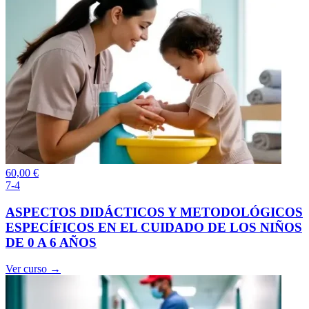
60,00
€
7-4
ASPECTOS DIDÁCTICOS Y METODOLÓGICOS
ESPECÍFICOS EN EL CUIDADO DE LOS NIÑOS
DE 0 A 6 AÑOS
Ver curso →