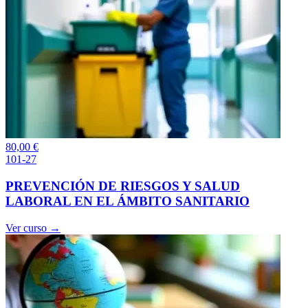
80,00
€
101-27
PREVENCIÓN DE RIESGOS Y SALUD
LABORAL EN EL ÁMBITO SANITARIO
Ver curso →