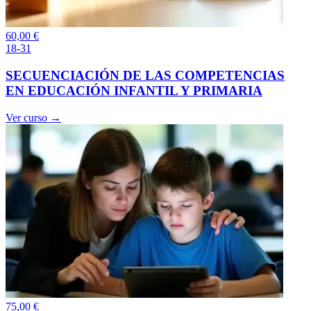
60,00
€
18-31
SECUENCIACIÓN DE LAS COMPETENCIAS
EN EDUCACIÓN INFANTIL Y PRIMARIA
Ver curso →
75,00
€