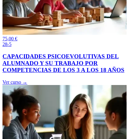
75,00
€
28-5
CAPACIDADES PSICOEVOLUTIVAS DEL
ALUMNADO Y SU TRABAJO POR
COMPETENCIAS DE LOS 3 A LOS 18 AÑOS
Ver curso →