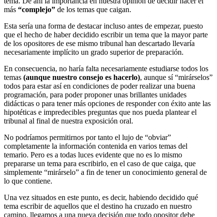
tema. De ahí la importancia en nuestra opinión de decidir hacer el
más
“complejo”
de los temas que caigan.
Esta sería una forma de destacar incluso antes de empezar, puesto
que el hecho de haber decidido escribir un tema que la mayor parte
de los opositores de ese mismo tribunal han descartado llevaría
necesariamente implícito un grado superior de preparación.
En consecuencia, no haría falta necesariamente estudiarse todos los
temas
(aunque nuestro consejo es hacerlo)
, aunque sí “mirárselos”
todos para estar así en condiciones de poder realizar una buena
programación, para poder proponer unas brillantes unidades
didácticas o para tener más opciones de responder con éxito ante las
hipotéticas e impredecibles preguntas que nos pueda plantear el
tribunal al final de nuestra exposición oral.
No podríamos permitirnos por tanto el lujo de “obviar”
completamente la información contenida en varios temas del
temario. Pero es a todas luces evidente que no es lo mismo
prepararse un tema para escribirlo, en el caso de que caiga, que
simplemente “mirárselo” a fin de tener un conocimiento general de
lo que contiene.
Una vez situados en este punto, es decir, habiendo decidido qué
tema escribir de aquellos que el destino ha cruzado en nuestro
camino, llegamos a una nueva decisión que todo opositor debe